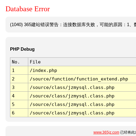
Database Error
(1040) 365建站错误警告：连接数据库失败，可能的原因：1、数
PHP Debug
No.
File
1
/index.php
2
/source/function/function_extend.php
3
/source/class/jzmysql.class.php
4
/source/class/jzmysql.class.php
5
/source/class/jzmysql.class.php
6
/source/class/jzmysql.class.php
www.365jz.com
已经将此