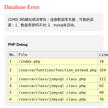
Database Error
(1040) 365建站错误警告：连接数据库失败，可能的原
因：1、数据库密码不对; 2、mysql未启动。
PHP Debug
No.
File
Line
1
/index.php
14
2
/source/function/function_extend.php
324
3
/source/class/jzmysql.class.php
211
4
/source/class/jzmysql.class.php
62
5
/source/class/jzmysql.class.php
94
6
/source/class/jzmysql.class.php
76