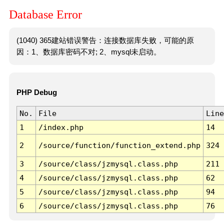
Database Error
(1040) 365建站错误警告：连接数据库失败，可能的原
因：1、数据库密码不对; 2、mysql未启动。
PHP Debug
No.
File
Line
1
/index.php
14
2
/source/function/function_extend.php
324
3
/source/class/jzmysql.class.php
211
4
/source/class/jzmysql.class.php
62
5
/source/class/jzmysql.class.php
94
6
/source/class/jzmysql.class.php
76