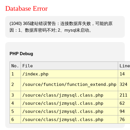
Database Error
(1040) 365建站错误警告：连接数据库失败，可能的原
因：1、数据库密码不对; 2、mysql未启动。
PHP Debug
No.
File
Line
1
/index.php
14
2
/source/function/function_extend.php
324
3
/source/class/jzmysql.class.php
211
4
/source/class/jzmysql.class.php
62
5
/source/class/jzmysql.class.php
94
6
/source/class/jzmysql.class.php
76