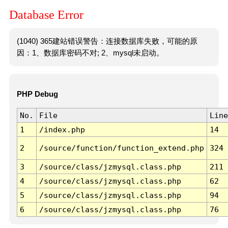
Database Error
(1040) 365建站错误警告：连接数据库失败，可能的原
因：1、数据库密码不对; 2、mysql未启动。
PHP Debug
No.
File
Line
1
/index.php
14
2
/source/function/function_extend.php
324
3
/source/class/jzmysql.class.php
211
4
/source/class/jzmysql.class.php
62
5
/source/class/jzmysql.class.php
94
6
/source/class/jzmysql.class.php
76