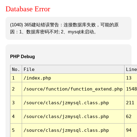
Database Error
(1040) 365建站错误警告：连接数据库失败，可能的原
因：1、数据库密码不对; 2、mysql未启动。
PHP Debug
No.
File
Line
1
/index.php
13
2
/source/function/function_extend.php
1548
3
/source/class/jzmysql.class.php
211
4
/source/class/jzmysql.class.php
62
5
/source/class/jzmysql.class.php
94