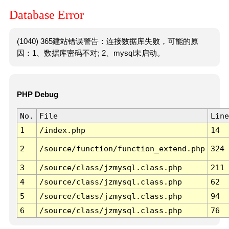
Database Error
(1040) 365建站错误警告：连接数据库失败，可能的原
因：1、数据库密码不对; 2、mysql未启动。
PHP Debug
No.
File
Line
1
/index.php
14
2
/source/function/function_extend.php
324
3
/source/class/jzmysql.class.php
211
4
/source/class/jzmysql.class.php
62
5
/source/class/jzmysql.class.php
94
6
/source/class/jzmysql.class.php
76