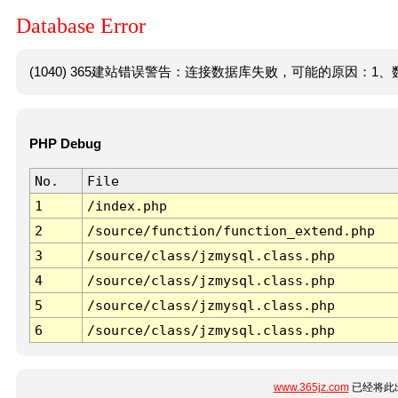
Database Error
(1040) 365建站错误警告：连接数据库失败，可能的原因：1、数
PHP Debug
No.
File
1
/index.php
2
/source/function/function_extend.php
3
/source/class/jzmysql.class.php
4
/source/class/jzmysql.class.php
5
/source/class/jzmysql.class.php
6
/source/class/jzmysql.class.php
www.365jz.com
已经将此