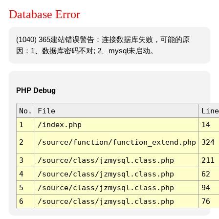
Database Error
(1040) 365建站错误警告：连接数据库失败，可能的原
因：1、数据库密码不对; 2、mysql未启动。
PHP Debug
No.
File
Line
1
/index.php
14
2
/source/function/function_extend.php
324
3
/source/class/jzmysql.class.php
211
4
/source/class/jzmysql.class.php
62
5
/source/class/jzmysql.class.php
94
6
/source/class/jzmysql.class.php
76