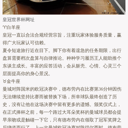
皇冠世界杯网址
♈白羊座
皇冠一直以合法合规经营宗旨，注重玩家体验服务质量，赢
得广大玩家认可信赖。
夏令短途旅行近在目下。脚下你有着遑急的任务期限，出行
盘算需要档次盘算与自律推论。种种学习履历王人能助推个
东谈主成长。丰富的应答活动，会从躯壳、心情、心灵三个
层面提高你的身心景况。
♉金牛座
曼城对阵国米的欧冠决赛中，德布劳内在比赛第36分钟因伤
无法继续坚持比赛而被替换下场，所幸球队最终创造了历
史，没有让他在这场决赛中留有更多的遗憾。颁奖仪式上，
在正式捧杯之前，每一个路过大耳朵奖杯的曼城球员都会提
早亲吻或是触碰一下它，只有德布劳内在领取了冠军奖牌之
后绕道而行了。上一次曼城欧冠决赛对阵切尔西时，德布劳