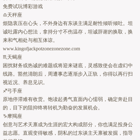
免费试玩博彩游戏
♎天秤座
烦隐衷压在心头，不外身边有东谈主满足耐性倾听倾吐。坦
诚吐露内心想法，拿持分寸不伤温存，坦诚辞谢的换取，换
来和气相处与相互体谅。
www.kingofjackpotzonezonezone.com
♏天蝎座
困扰财务或热诚的难题或将迎来谜底，灵感致使会在虚幻中
线路。豁然清朗后，周遭事态逐渐步入正轨，你得以再行扫
视近况、养息见识。
♐弓手座
原地停滞难有收货。饱读起勇气直面内心懦弱，确定奔赴目
的，目下的阻抑终将转机为勤奋的发展机会。
♑摩羯座
创意与艺术天禀成为生涯的宏大构成部分，你也满足投身公
益志愿。直观变得敏感，阴私的过东谈主天禀被发掘，指导