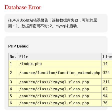
Database Error
(1040) 365建站错误警告：连接数据库失败，可能的原
因：1、数据库密码不对; 2、mysql未启动。
PHP Debug
No.
File
Line
1
/index.php
14
2
/source/function/function_extend.php
324
3
/source/class/jzmysql.class.php
211
4
/source/class/jzmysql.class.php
62
5
/source/class/jzmysql.class.php
94
6
/source/class/jzmysql.class.php
76