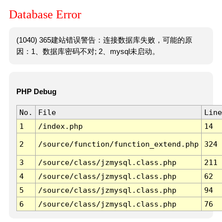
Database Error
(1040) 365建站错误警告：连接数据库失败，可能的原
因：1、数据库密码不对; 2、mysql未启动。
PHP Debug
No.
File
Line
1
/index.php
14
2
/source/function/function_extend.php
324
3
/source/class/jzmysql.class.php
211
4
/source/class/jzmysql.class.php
62
5
/source/class/jzmysql.class.php
94
6
/source/class/jzmysql.class.php
76