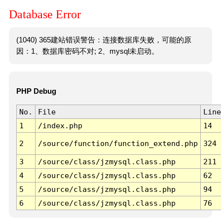
Database Error
(1040) 365建站错误警告：连接数据库失败，可能的原
因：1、数据库密码不对; 2、mysql未启动。
PHP Debug
No.
File
Line
1
/index.php
14
2
/source/function/function_extend.php
324
3
/source/class/jzmysql.class.php
211
4
/source/class/jzmysql.class.php
62
5
/source/class/jzmysql.class.php
94
6
/source/class/jzmysql.class.php
76