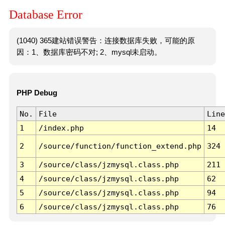
Database Error
(1040) 365建站错误警告：连接数据库失败，可能的原
因：1、数据库密码不对; 2、mysql未启动。
PHP Debug
No.
File
Line
1
/index.php
14
2
/source/function/function_extend.php
324
3
/source/class/jzmysql.class.php
211
4
/source/class/jzmysql.class.php
62
5
/source/class/jzmysql.class.php
94
6
/source/class/jzmysql.class.php
76