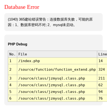
Database Error
(1040) 365建站错误警告：连接数据库失败，可能的原
因：1、数据库密码不对; 2、mysql未启动。
PHP Debug
No.
File
Line
1
/index.php
14
2
/source/function/function_extend.php
324
3
/source/class/jzmysql.class.php
211
4
/source/class/jzmysql.class.php
62
5
/source/class/jzmysql.class.php
94
6
/source/class/jzmysql.class.php
76