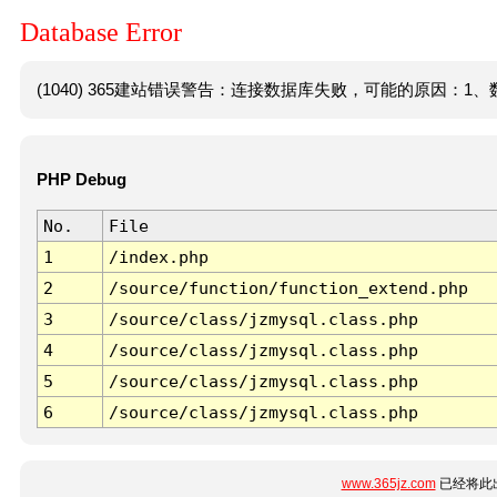
Database Error
(1040) 365建站错误警告：连接数据库失败，可能的原因：1、数
PHP Debug
No.
File
1
/index.php
2
/source/function/function_extend.php
3
/source/class/jzmysql.class.php
4
/source/class/jzmysql.class.php
5
/source/class/jzmysql.class.php
6
/source/class/jzmysql.class.php
www.365jz.com
已经将此