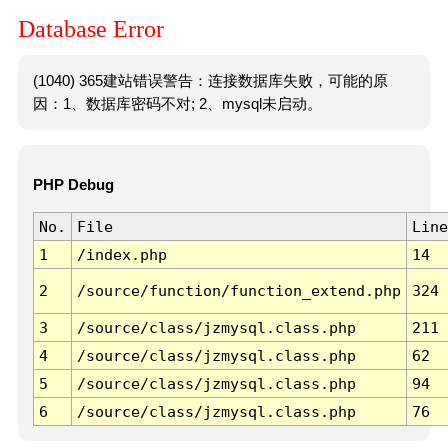
Database Error
(1040) 365建站错误警告：连接数据库失败，可能的原
因：1、数据库密码不对; 2、mysql未启动。
PHP Debug
No.
File
Line
1
/index.php
14
2
/source/function/function_extend.php
324
3
/source/class/jzmysql.class.php
211
4
/source/class/jzmysql.class.php
62
5
/source/class/jzmysql.class.php
94
6
/source/class/jzmysql.class.php
76