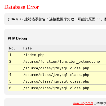
Database Error
(1040) 365建站错误警告：连接数据库失败，可能的原因：1、数
PHP Debug
No.
File
1
/index.php
2
/source/function/function_extend.php
3
/source/class/jzmysql.class.php
4
/source/class/jzmysql.class.php
5
/source/class/jzmysql.class.php
6
/source/class/jzmysql.class.php
www.365jz.com
已经将此