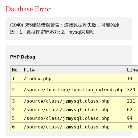
Database Error
(1040) 365建站错误警告：连接数据库失败，可能的原
因：1、数据库密码不对; 2、mysql未启动。
PHP Debug
No.
File
Line
1
/index.php
14
2
/source/function/function_extend.php
324
3
/source/class/jzmysql.class.php
211
4
/source/class/jzmysql.class.php
62
5
/source/class/jzmysql.class.php
94
6
/source/class/jzmysql.class.php
76