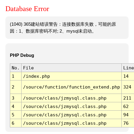
Database Error
(1040) 365建站错误警告：连接数据库失败，可能的原
因：1、数据库密码不对; 2、mysql未启动。
PHP Debug
No.
File
Line
1
/index.php
14
2
/source/function/function_extend.php
324
3
/source/class/jzmysql.class.php
211
4
/source/class/jzmysql.class.php
62
5
/source/class/jzmysql.class.php
94
6
/source/class/jzmysql.class.php
76