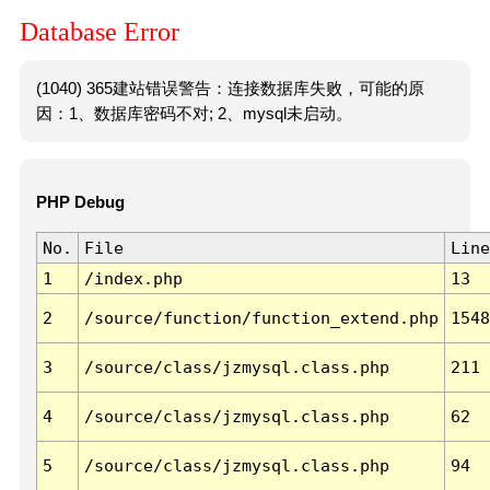
Database Error
(1040) 365建站错误警告：连接数据库失败，可能的原
因：1、数据库密码不对; 2、mysql未启动。
PHP Debug
No.
File
Line
1
/index.php
13
2
/source/function/function_extend.php
1548
3
/source/class/jzmysql.class.php
211
4
/source/class/jzmysql.class.php
62
5
/source/class/jzmysql.class.php
94