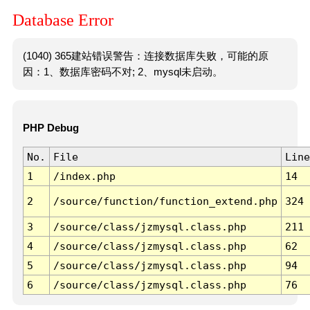
Database Error
(1040) 365建站错误警告：连接数据库失败，可能的原
因：1、数据库密码不对; 2、mysql未启动。
PHP Debug
No.
File
Line
1
/index.php
14
2
/source/function/function_extend.php
324
3
/source/class/jzmysql.class.php
211
4
/source/class/jzmysql.class.php
62
5
/source/class/jzmysql.class.php
94
6
/source/class/jzmysql.class.php
76