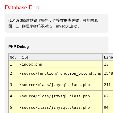
Database Error
(1040) 365建站错误警告：连接数据库失败，可能的原
因：1、数据库密码不对; 2、mysql未启动。
PHP Debug
No.
File
Line
1
/index.php
13
2
/source/function/function_extend.php
1548
3
/source/class/jzmysql.class.php
211
4
/source/class/jzmysql.class.php
62
5
/source/class/jzmysql.class.php
94