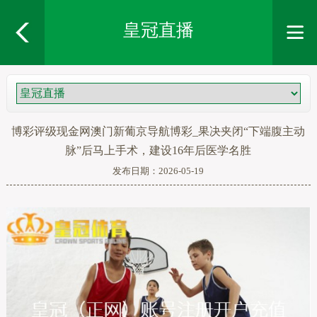
皇冠直播
博彩评级现金网澳门新葡京导航博彩_果决夹闭“下端腹主动
脉”后马上手术，建设16年后医学名胜
发布日期：2026-05-19