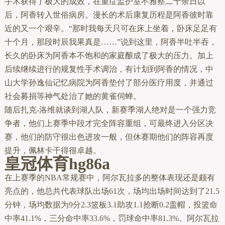
手术获得了极大的成效，在重症监护室不雅察二十余日以
后，阿香转入世俗病房。漫长的术后康复历程是阿香彼时靠
近的又一个艰辛。“那时我每天只可在床上坐着，卧床足足有
十个月，那段时辰我果真是……”说到这里，阿香半吐半吞，
长久的卧床为阿香本不饱和的家庭酿成了极大的压力。加上
后续继续进行的规复性手术调治，有计划到阿香的情况，中
山大学孙逸仙记忆病院为阿香垫付了部分医疗用度，并通过
社会募捐等神气处治了她的黄雀伺蝉。
随后扎克-洛维就谈到湖人队，新赛季湖人绝对是一个强力竞
争者，他们上赛季中段才完全阵容重组，可最终进入分区决
赛，他们的防守很出色进攻一般，但休赛期他们的阵容再度
提升，佩林卡干得很卓越。
皇冠体育hg86a
在上赛季的NBA常规赛中，阿尔瓦拉多的整体表现还是颇有
亮点的，他总共代表球队出场61次，场均出场时间达到了21.5
分钟，场均数据为9分2.3篮板3.1助攻1.1抢断0.2盖帽，投篮命
中率41.1%，三分命中率33.6%，罚球命中率81.3%。阿尔瓦拉