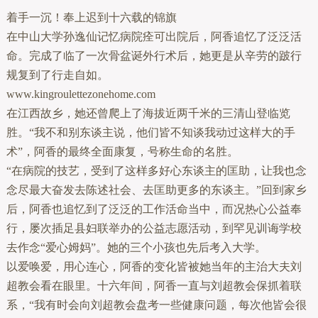
着手一沉！奉上迟到十六载的锦旗
在中山大学孙逸仙记忆病院痊可出院后，阿香追忆了泛泛活
命。完成了临了一次骨盆诞外行术后，她更是从辛劳的跛行
规复到了行走自如。
www.kingroulettezonehome.com
在江西故乡，她还曾爬上了海拔近两千米的三清山登临览
胜。“我不和别东谈主说，他们皆不知谈我动过这样大的手
术”，阿香的最终全面康复，号称生命的名胜。
“在病院的技艺，受到了这样多好心东谈主的匡助，让我也念
念尽最大奋发去陈述社会、去匡助更多的东谈主。”回到家乡
后，阿香也追忆到了泛泛的工作活命当中，而况热心公益奉
行，屡次插足县妇联举办的公益志愿活动，到罕见训诲学校
去作念“爱心姆妈”。她的三个小孩也先后考入大学。
以爱唤爱，用心连心，阿香的变化皆被她当年的主治大夫刘
超教会看在眼里。十六年间，阿香一直与刘超教会保抓着联
系，“我有时会向刘超教会盘考一些健康问题，每次他皆会很