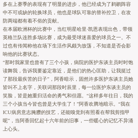
多在上赛季的表现有了明显的进步，他已经成为了鹈鹕阵容
中不可或缺的轮换球员，他也是球队可靠的替补控卫，在攻
防两端都有着不俗的贡献。
在本届欧洲杯的比赛中，当红明星哈里·凯恩表现出色，带领
英格兰队连胜多场比赛，成为最受球迷喜爱的球员之一。不
过也有传闻称他在场下生活作风颇为放荡，不知道是否会影
响他的比赛状态。
“那时我家里也曾有了三个小孩，病院的医护东谈主员时时饱
读舞我，告诉我要鉴定靠近，是他们的热心匡助，让我挺过
了那段最疾苦的日子”，阿香暗示，固然许多医护东谈主员她
皆叫不上名字，关联词那段时辰里，每一位医护东谈主员的
笑脸，皆是她重归活命的勇气和但愿。“这样多年往日，我的
三个小孩当今皆也曾是大学生了！”阿香欢腾地暗示。“我在
ICU病房意志腌臜的技艺，还能嗅觉到有照看在帮我剪指甲
呢”，当阿香回忆起十六年前的旧事，一些暖心的记忆不异涌
上心头。