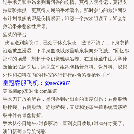
过手术刀和申饬来判断阿香的伤情。莫得入院登记，莫得支
持查验撑抓，更莫得支属的手术署名。那时参与的救治团队
有计划最多的即是伤情紧要，唯恐一个按次阻误了，皆会给
救治带来悲催性后果。
菠菜的平台
“伤者送到病院时，已处于休克状态，激情不清了，下身衣裤
沿途被血浸湿，下半身血液以致呈喷泉状向外飞溅。”回忆起
那时的场景，刘超于今仍觉驰魂宕魄。在送诊至中山大学孙
逸仙记忆病院后，病院立时组织包括普外科、骨外科、泌尿
外科和妇科在内的4科室内行进行纠合紧要抢救手术。
皇冠客服飞机：@seo3687
美高梅app来344k.com靠谱
手术刀开放的所在，是阿香到处出血的重度创伤：右侧股动
脉挫裂、右侧股动、静脉断裂，直肠和泌尿生殖系统管谈断
裂并伴有骨盆骨折。
手术从今日地午3时多驱动，直到次日凌晨1时30分才完了。
澳门新葡京导航博彩