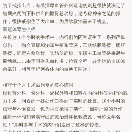
为了戒指出血，有着深厚血管外科造诣的刘超很快就决定了
短期夹闭为下肢供血的髂骨总动脉，这号称神来之笔的操
作，很快戒指住了大出血，为后续救治赢来了机会。
皇冠体育怎么样
在长达10个小时的手术中，内行们为阿香诞生了一系列严重
创伤——吻合直肠和泌尿生殖系管谈，乙状结肠造瘘、膀胱
造瘘，固定右侧耻骨、吻结伙静脉、东谈主工血管搭桥诞生
股动脉……由于阿香失血过多，抢救全程一共为她输血6000
余毫升，相等于把阿香体内的血换了两次！
相守十个月！术后康复的暖心随同
经过普外科、骨外科、泌尿外科和妇科在内的4科室内行的戮
力手术，阿香的一处处伤口得到了实时的处置。10个小时的
信守与不懈奋发，也为阿香抢得了期许。“如斯严重的外伤，
如斯环环相扣老实守己的救治最终抢救成效，号称医学名
胜！”那时参与手术的内行们发出了这样的惊羡。