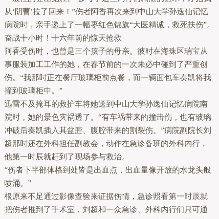
从‘阴曹’拉了回来！”伤者阿香再次来到中山大学孙逸仙记忆
病院时，亲手递上了一幅枣红色锦旗“大医精诚，救死扶伤”。
奋战十小时！十六年前的惊天抢救
阿香受伤时，也曾是三个孩子的母亲。彼时在海珠区瑞宝从
事服装加工工作的她，在春节前的一次未必中碰到了严重创
伤。“我那时正在餐厅玻璃柜前点餐，而一辆面包车奏凯将我
撞到玻璃柜中。”
迅雷不及掩耳的救护车将她送到中山大学孙逸仙记忆病院南
院时，她的景色灾祸透了。“有车祸带来的撞击伤，也有玻璃
冲破后奏凯插入其盆腔、腹腔带来的割裂伤。”病院副院长刘
超那时还在外科担任副教会，动作在急诊备班的外科内行，
他第一时辰就赶到了现场参与救治。
“伤者下半部体格到处皆是出血点，出血量像开放的水龙头般
喷涌。”
根原来不足通过影像查验来证据伤情，急诊照看第一时辰就
把伤者推到了手术室，刘超和一众急诊、外科内行们只可通