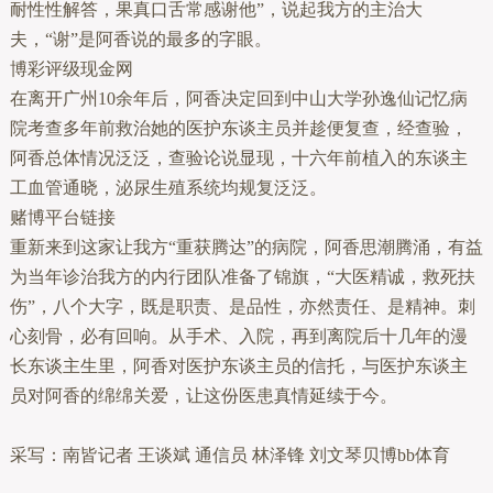
耐性性解答，果真口舌常感谢他”，说起我方的主治大
夫，“谢”是阿香说的最多的字眼。
博彩评级现金网
在离开广州10余年后，阿香决定回到中山大学孙逸仙记忆病
院考查多年前救治她的医护东谈主员并趁便复查，经查验，
阿香总体情况泛泛，查验论说显现，十六年前植入的东谈主
工血管通晓，泌尿生殖系统均规复泛泛。
赌博平台链接
重新来到这家让我方“重获腾达”的病院，阿香思潮腾涌，有益
为当年诊治我方的内行团队准备了锦旗，“大医精诚，救死扶
伤”，八个大字，既是职责、是品性，亦然责任、是精神。刺
心刻骨，必有回响。从手术、入院，再到离院后十几年的漫
长东谈主生里，阿香对医护东谈主员的信托，与医护东谈主
员对阿香的绵绵关爱，让这份医患真情延续于今。
采写：南皆记者 王谈斌 通信员 林泽锋 刘文琴贝博bb体育