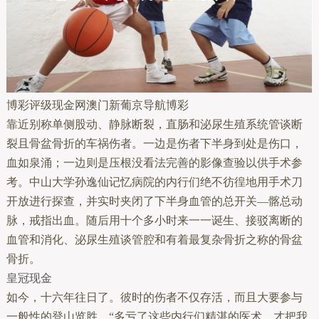
博彩评级现金网澳门新葡京导航博彩
靠近别称单侧股动、静脉断裂，直肠和泌尿生殖系统管谈断
裂且骨盆骨折的车祸伤者。一边是伤者下半身到处是伤口，
血如泉涌；一边则是压根没看法完善的影像查验以供手术参
考。中山大学孙逸仙记忆病院的内行们绝不彷徨地用手术刀
开放进行探查，并实时夹闭了下半身血管的总开关—髂总动
脉，戒指出血。随后用十个多小时来一一诞生、接驳离断的
血管和消化、泌尿生殖谈管腔和有着最复杂骨折之称的骨盆
骨折。
皇冠现金
如今，十六年往日了。彼时的伤者不仅存活，而且大要参与
一般性的登山览胜。“多亏了这些内行们精湛的医术，才把我