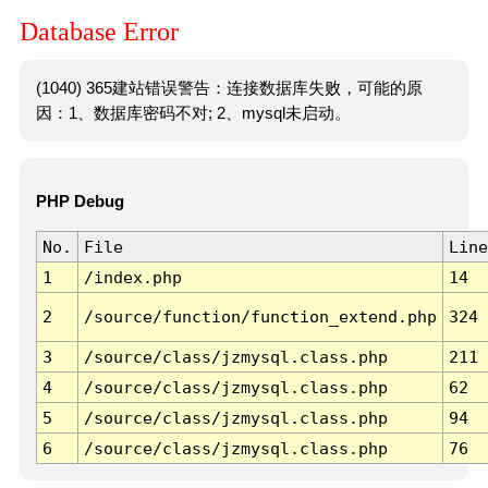
Database Error
(1040) 365建站错误警告：连接数据库失败，可能的原
因：1、数据库密码不对; 2、mysql未启动。
PHP Debug
No.
File
Line
1
/index.php
14
2
/source/function/function_extend.php
324
3
/source/class/jzmysql.class.php
211
4
/source/class/jzmysql.class.php
62
5
/source/class/jzmysql.class.php
94
6
/source/class/jzmysql.class.php
76